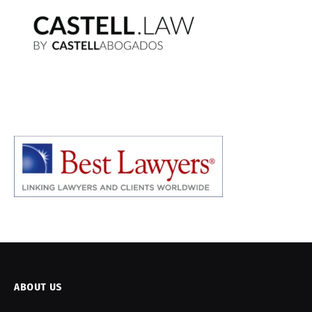
consultar información actualizada sobre el
bono de 50 euros gratis sin
depósito
y conocer las condiciones que suelen aplicarse a este tipo de
ofertas en España. Analizar los requisitos, la normativa vigente y las
limitaciones de cada promoción permite tomar decisiones más
informadas antes de participar.
Para quienes buscan promociones atractivas en plataformas de juego
reguladas, el
bono gratis sin deposito casino España 2026
representa
una de las opciones más interesantes para conocer las ofertas actuales.
Descubre las condiciones de los casinos legales en España y las
ventajas de los bonos disponibles para nuevos usuarios.
Para quienes buscan información fiable sobre plataformas de juego
reguladas, es importante conocer los criterios que definen a los
casinos
legales en España
y revisar las condiciones asociadas a cada
promoción. Analizar la normativa, los requisitos de los bonos y la letra
pequeña permite tomar decisiones más seguras y responsables.
Para los jugadores que buscan promociones más flexibles, es
importante conocer las opciones disponibles de
bonos sin rollover en
ABOUT US
casinos España 2026
, ya que permiten disfrutar de ventajas con
condiciones más transparentes. Estas ofertas se han convertido en una