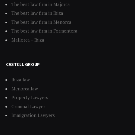
The best law firm in Majorca
alternativa popular dentro del mercado de casinos online por ofrecer
mayor libertad al utilizar las recompensas.
The best law firm in Ibiza
The best law firm in Menorca
Para conocer las últimas tendencias del sector del juego online y las
opciones más interesantes para los usuarios en España, es
The best law firm in Formentera
recomendable informarse sobre el
bono casino sin rollover 2026
y sus
Mallorca
–
Ibiza
principales características. Esta información permite comprender
mejor las condiciones de los operadores legales y elegir alternativas de
entretenimiento digital con mayor seguridad.
CASTELL GROUP
Los jugadores que buscan promociones más flexibles pueden conocer
las ventajas de un
bono casino sin rollover 2026
, una opción que permite
Ibiza.law
disfrutar de incentivos sin requisitos de apuesta tradicionales. Este tipo
de bonos destaca por ofrecer mayor libertad a los usuarios interesados
Menorca.law
en conseguir dinero real y aprovechar ofertas de casino online de forma
Property Lawyers
más sencilla.
Criminal Lawyer
Para conocer las mejores opciones de juego promocional y las
Immigration Lawyers
condiciones actuales, es recomendable revisar una guía especializada
sobre
bonos de casino sin depósito en España 2026
. Este tipo de
promociones permiten descubrir las características de los casinos